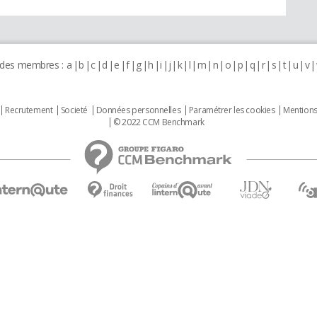
 des membres :
a
b
c
d
e
f
g
h
i
j
k
l
m
n
o
p
q
r
s
t
u
v
Recrutement
Societé
Données personnelles
Paramétrer les cookies
Mentions
© 2022 CCM Benchmark