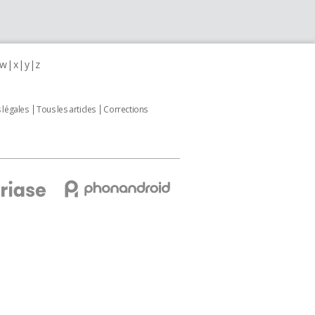
w
x
y
z
 légales
Tous les articles
Corrections