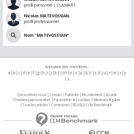
profil personnel | CLAMART
Nicolas MATEVOSSIAN
profil professionnel
Nom "MATEVOSSYAN"
Annuaire des membres :
a
b
c
d
e
f
g
h
i
j
k
l
m
n
o
p
q
r
s
t
u
v
w
x
y
z
Qui sommes nous
Contact
Publicité
Recrutement
Societé
Données personnelles
Paramétrer les cookies
Mentions légales
Tous les articles
Corrections
© 2022 CCM Benchmark