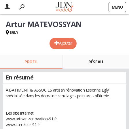
MENU
Artur MATEVOSSYAN
EGLY
Ajouter
PROFIL
RÉSEAU
En résumé
A.BATIMENT & ASSOCIES artisan rénovation Essonne Egly
spécialisée dans les domaine carrelage - peinture - plâtrerie
Les site internet:
www.artisan-renovation-91.fr
www.carreleur-91.fr