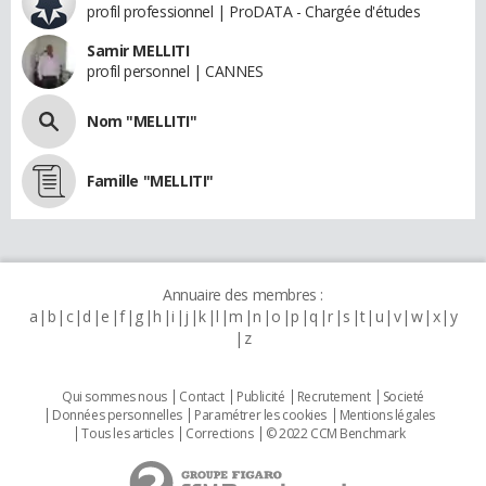
profil professionnel | ProDATA - Chargée d'études
Samir MELLITI
profil personnel | CANNES
Nom "MELLITI"
Famille "MELLITI"
Annuaire des membres :
a
b
c
d
e
f
g
h
i
j
k
l
m
n
o
p
q
r
s
t
u
v
w
x
y
z
Qui sommes nous
Contact
Publicité
Recrutement
Societé
Données personnelles
Paramétrer les cookies
Mentions légales
Tous les articles
Corrections
© 2022 CCM Benchmark