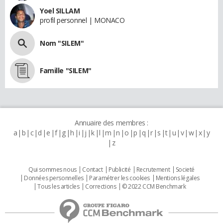
Yoel SILLAM
profil personnel | MONACO
Nom "SILEM"
Famille "SILEM"
Annuaire des membres :
a
b
c
d
e
f
g
h
i
j
k
l
m
n
o
p
q
r
s
t
u
v
w
x
y
z
Qui sommes nous
Contact
Publicité
Recrutement
Societé
Données personnelles
Paramétrer les cookies
Mentions légales
Tous les articles
Corrections
© 2022 CCM Benchmark