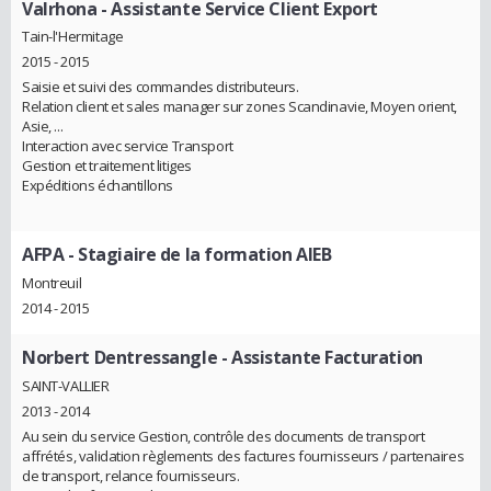
Valrhona
- Assistante Service Client Export
Tain-l'Hermitage
2015 - 2015
Saisie et suivi des commandes distributeurs.
Relation client et sales manager sur zones Scandinavie, Moyen orient,
Asie, ...
Interaction avec service Transport
Gestion et traitement litiges
Expéditions échantillons
AFPA
- Stagiaire de la formation AIEB
Montreuil
2014 - 2015
Norbert Dentressangle
- Assistante Facturation
SAINT-VALLIER
2013 - 2014
Au sein du service Gestion, contrôle des documents de transport
affrétés, validation règlements des factures fournisseurs / partenaires
de transport, relance fournisseurs.