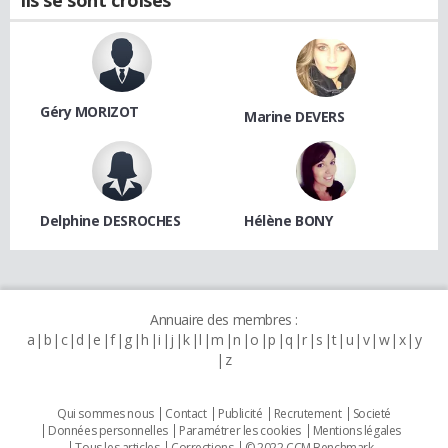
Géry MORIZOT
Marine DEVERS
Delphine DESROCHES
Hélène BONY
Annuaire des membres :
a
b
c
d
e
f
g
h
i
j
k
l
m
n
o
p
q
r
s
t
u
v
w
x
y
z
Qui sommes nous
Contact
Publicité
Recrutement
Societé
Données personnelles
Paramétrer les cookies
Mentions légales
Tous les articles
Corrections
© 2022 CCM Benchmark