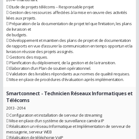
 Etude de projets télécoms – Responsable projet
 Gestion des ressources affectées à la mise en œuvre des activités
liées aux projets.
 Préparation de la documentation de projet tel que l’initiation, les plans
de livraison et
de budgets.
 Développement et maintien des plans de projet et de documentation
de rapports en vue d’assurer la communication en temps opportun et la
livraison réussie des projets assignés.
 Gestions des risques.
 Planification du déploiement, de la gestion et de la transition.
 Elaboration d’un Plan de soutien opérationnel.
 Validation des livrables répondants aux normes de qualité requises.
 Mise en place de procédures d’évaluation après implémentation.
Smartconnect
- Technicien Réseaux Informatiques et
Télécoms
2013 - 2014
 Configuration et installation de serveur de streaming
 Mise en place d’un système de surveillance caméra IP
 Réalisation un réseau Informatique et Implémentation de serveur de
messagerie, serveur WEB
 Réalisation de téléphonie VoIP