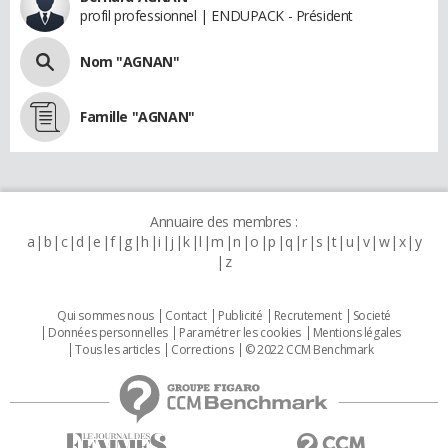
profil professionnel | ENDUPACK - Président
Nom "AGNAN"
Famille "AGNAN"
Annuaire des membres :
a
b
c
d
e
f
g
h
i
j
k
l
m
n
o
p
q
r
s
t
u
v
w
x
y
z
Qui sommes nous
Contact
Publicité
Recrutement
Societé
Données personnelles
Paramétrer les cookies
Mentions légales
Tous les articles
Corrections
© 2022 CCM Benchmark