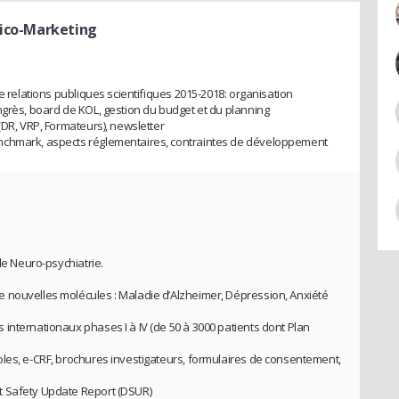
dico-Marketing
de relations publiques scientifiques 2015-2018: organisation
ngrès, board de KOL, gestion du budget et du planning
(DR, VRP, Formateurs), newsletter
nchmark, aspects réglementaires, contraintes de développement
le Neuro-psychiatrie.
 nouvelles molécules : Maladie d’Alzheimer, Dépression, Anxiété
internationaux phases I à IV (de 50 à 3000 patients dont Plan
les, e-CRF, brochures investigateurs, formulaires de consentement,
t Safety Update Report (DSUR)