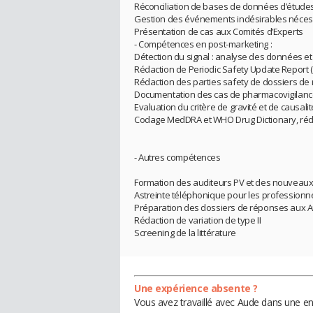
Réconciliation de bases de données d’études
Gestion des événements indésirables nécess
Présentation de cas aux Comités d’Experts
- Compétences en post-marketing :
Détection du signal : analyse des données et
Rédaction de Periodic Safety Update Report 
Rédaction des parties safety de dossiers d
Documentation des cas de pharmacovigilance 
Evaluation du critère de gravité et de causali
Codage MedDRA et WHO Drug Dictionary, réda
- Autres compétences
Formation des auditeurs PV et des nouveaux
Astreinte téléphonique pour les professionne
Préparation des dossiers de réponses aux 
Rédaction de variation de type II
Screening de la littérature
Une expérience absente ?
Vous avez travaillé avec Aude dans une en