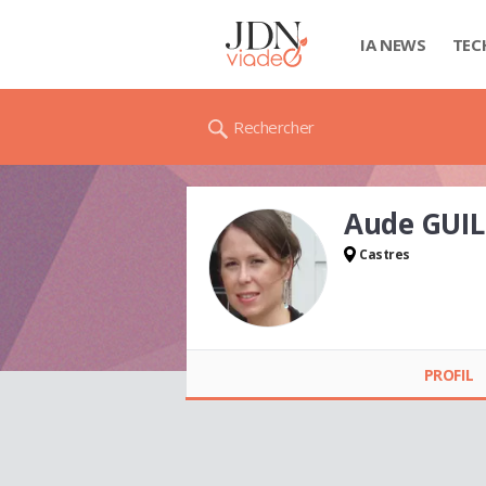
IA NEWS
TEC
Rechercher
Aude GUI
Castres
Aude GUILLOU
PROFIL