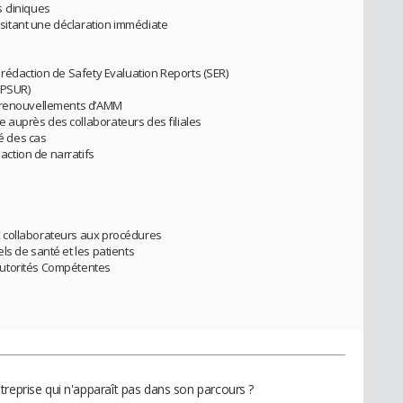
 cliniques
itant une déclaration immédiate
 rédaction de Safety Evaluation Reports (SER)
(PSUR)
e renouvellements d’AMM
auprès des collaborateurs des filiales
té des cas
ction de narratifs
 collaborateurs aux procédures
ls de santé et les patients
Autorités Compétentes
treprise qui n'apparaît pas dans son parcours ?