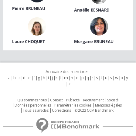
Pierre BRUNEAU
Anaëlle BESNARD
Laure CHOQUET
Morgane BRUNEAU
Annuaire des membres :
a
b
c
d
e
f
g
h
i
j
k
l
m
n
o
p
q
r
s
t
u
v
w
x
y
z
Qui sommes nous
Contact
Publicité
Recrutement
Societé
Données personnelles
Paramétrer les cookies
Mentions légales
Tous les articles
Corrections
© 2022 CCM Benchmark