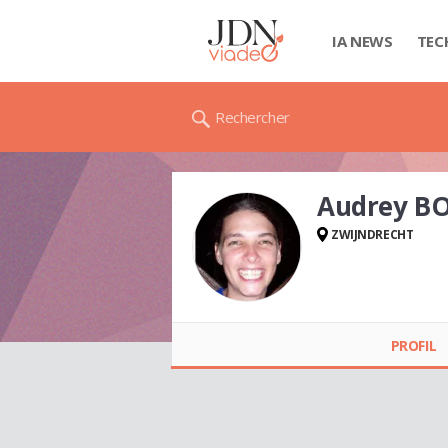
IA NEWS
TEC
Rechercher
Audrey B
ZWIJNDRECHT
Audrey BOUCKSOM
PROFIL