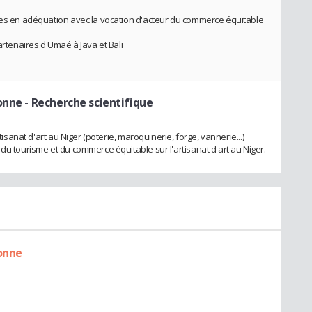
bles en adéquation avec la vocation d'acteur du commerce équitable
artenaires d'Umaé à Java et Bali
onne
- Recherche scientifique
tisanat d'art au Niger (poterie, maroquinerie, forge, vannerie...)
du tourisme et du commerce équitable sur l'artisanat d'art au Niger.
onne