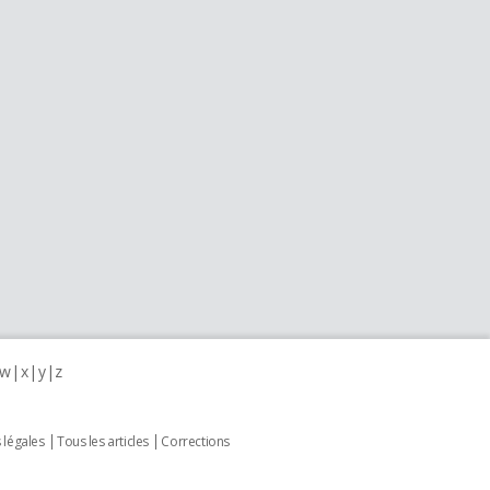
w
x
y
z
 légales
Tous les articles
Corrections