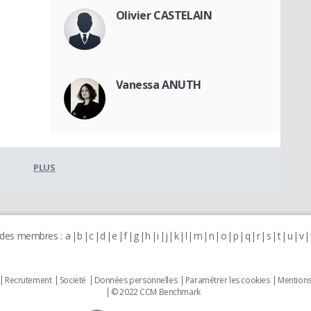
Olivier CASTELAIN
Vanessa ANUTH
PLUS
 des membres :
a
b
c
d
e
f
g
h
i
j
k
l
m
n
o
p
q
r
s
t
u
v
Recrutement
Societé
Données personnelles
Paramétrer les cookies
Mentions
© 2022 CCM Benchmark