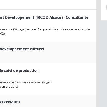
n et Développement (IRCOD-Alsace)
- Consultante
Casamance (Sénégal) en vue d'un projet d'appui à ce secteur dans le
12).
n développement culturel
e suivi de production
tenaires de Cambiare à Agadez ( Niger)
écembre 2010)
ns ethiques