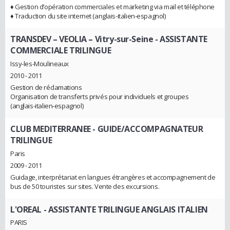
♦ Gestion d’opération commerciales et marketing via mail et téléphone
♦ Traduction du site internet (anglais-italien-espagnol)
TRANSDEV – VEOLIA – Vitry-sur-Seine
- ASSISTANTE
COMMERCIALE TRILINGUE
Issy-les-Moulineaux
2010 - 2011
Gestion de réclamations
Organisation de transferts privés pour individuels et groupes
(anglais-italien-espagnol)
CLUB MEDITERRANEE
- GUIDE/ACCOMPAGNATEUR
TRILINGUE
Paris
2009 - 2011
Guidage, interprétariat en langues étrangères et accompagnement de
bus de 50 touristes sur sites. Vente des excursions.
L'OREAL
- ASSISTANTE TRILINGUE ANGLAIS ITALIEN
PARIS