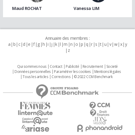
Maud ROCHAT
Vanessa LIM
Annuaire des membres :
a
b
c
d
e
f
g
h
i
j
k
l
m
n
o
p
q
r
s
t
u
v
w
x
y
z
Qui sommes nous
Contact
Publicité
Recrutement
Societé
Données personnelles
Paramétrer les cookies
Mentions légales
Tous les articles
Corrections
© 2022 CCM Benchmark