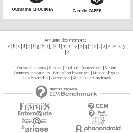
Oussama CHOUIKHA
Camille CAPPE
Annuaire des membres :
a
b
c
d
e
f
g
h
i
j
k
l
m
n
o
p
q
r
s
t
u
v
w
x
y
z
Qui sommes nous
Contact
Publicité
Recrutement
Societé
Données personnelles
Paramétrer les cookies
Mentions légales
Tous les articles
Corrections
© 2022 CCM Benchmark