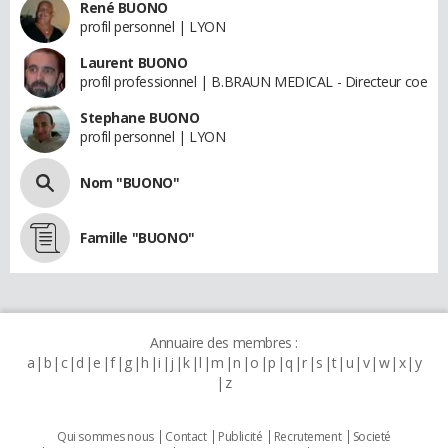
René BUONO
profil personnel | LYON
Laurent BUONO
profil professionnel | B.BRAUN MEDICAL - Directeur coe
Stephane BUONO
profil personnel | LYON
Nom "BUONO"
Famille "BUONO"
Annuaire des membres :
a
b
c
d
e
f
g
h
i
j
k
l
m
n
o
p
q
r
s
t
u
v
w
x
y
z
Qui sommes nous
Contact
Publicité
Recrutement
Societé