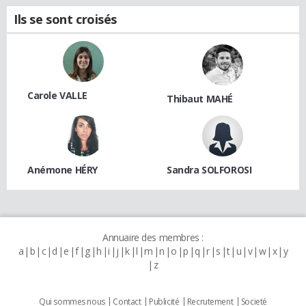
Ils se sont croisés
Carole VALLE
Thibaut MAHÉ
Anémone HÉRY
Sandra SOLFOROSI
Annuaire des membres :
a
b
c
d
e
f
g
h
i
j
k
l
m
n
o
p
q
r
s
t
u
v
w
x
y
z
Qui sommes nous
Contact
Publicité
Recrutement
Societé