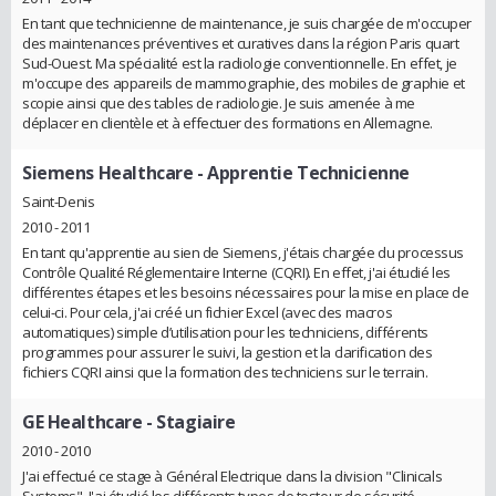
En tant que technicienne de maintenance, je suis chargée de m'occuper
des maintenances préventives et curatives dans la région Paris quart
Sud-Ouest. Ma spécialité est la radiologie conventionnelle. En effet, je
m'occupe des appareils de mammographie, des mobiles de graphie et
scopie ainsi que des tables de radiologie. Je suis amenée à me
déplacer en clientèle et à effectuer des formations en Allemagne.
Siemens Healthcare
- Apprentie Technicienne
Saint-Denis
2010 - 2011
En tant qu'apprentie au sien de Siemens, j'étais chargée du processus
Contrôle Qualité Réglementaire Interne (CQRI). En effet, j'ai étudié les
différentes étapes et les besoins nécessaires pour la mise en place de
celui-ci. Pour cela, j'ai créé un fichier Excel (avec des macros
automatiques) simple d’utilisation pour les techniciens, différents
programmes pour assurer le suivi, la gestion et la clarification des
fichiers CQRI ainsi que la formation des techniciens sur le terrain.
GE Healthcare
- Stagiaire
2010 - 2010
J'ai effectué ce stage à Général Electrique dans la division "Clinicals
Systems". J'ai étudié les différents types de testeur de sécurité