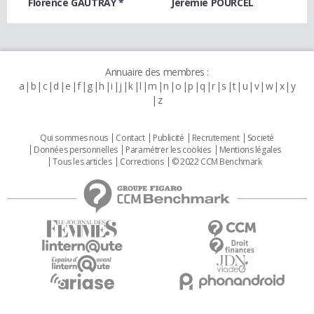
Florence GAUTRAY *
Jérémie POURCEL
Annuaire des membres :
a
b
c
d
e
f
g
h
i
j
k
l
m
n
o
p
q
r
s
t
u
v
w
x
y
z
Qui sommes nous
Contact
Publicité
Recrutement
Societé
Données personnelles
Paramétrer les cookies
Mentions légales
Tous les articles
Corrections
© 2022 CCM Benchmark