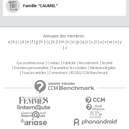
Famille "CAUMEL"
Annuaire des membres :
a
b
c
d
e
f
g
h
i
j
k
l
m
n
o
p
q
r
s
t
u
v
w
x
y
z
Qui sommes nous
Contact
Publicité
Recrutement
Societé
Données personnelles
Paramétrer les cookies
Mentions légales
Tous les articles
Corrections
© 2022 CCM Benchmark