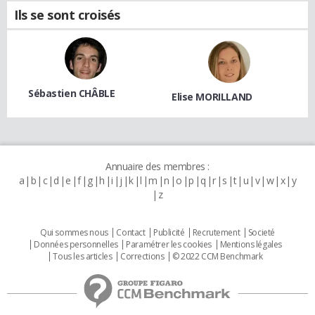
Ils se sont croisés
Sébastien CHÂBLE
Elise MORILLAND
Annuaire des membres :
a
b
c
d
e
f
g
h
i
j
k
l
m
n
o
p
q
r
s
t
u
v
w
x
y
z
Qui sommes nous
Contact
Publicité
Recrutement
Societé
Données personnelles
Paramétrer les cookies
Mentions légales
Tous les articles
Corrections
© 2022 CCM Benchmark