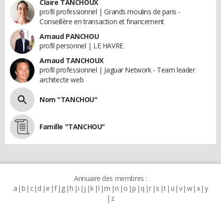
Claire TANCHOUX
profil professionnel | Grands moulins de paris -
Conseillère en transaction et financement
Arnaud PANCHOU
profil personnel | LE HAVRE
Arnaud TANCHOUX
profil professionnel | Jaguar Network - Team leader
architecte web
Nom "TANCHOU"
Famille "TANCHOU"
Annuaire des membres :
a
b
c
d
e
f
g
h
i
j
k
l
m
n
o
p
q
r
s
t
u
v
w
x
y
z