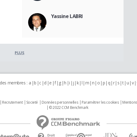
Yassine LABRI
PLUS
 des membres :
a
b
c
d
e
f
g
h
i
j
k
l
m
n
o
p
q
r
s
t
u
v
Recrutement
Societé
Données personnelles
Paramétrer les cookies
Mentions
© 2022 CCM Benchmark