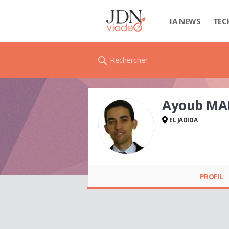
IA NEWS
TEC
Rechercher
Ayoub MA
EL JADIDA
Ayoub MARJAH
PROFIL