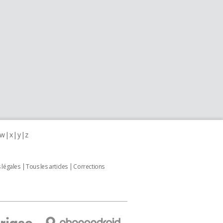
w
x
y
z
 légales
Tous les articles
Corrections