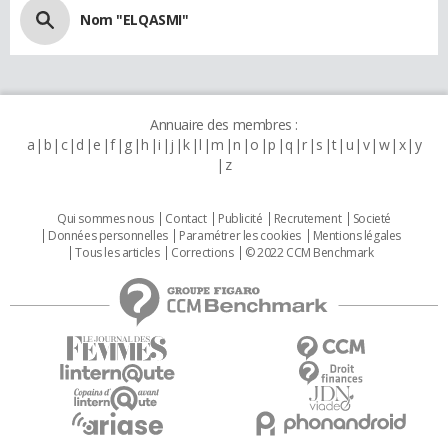
Nom "ELQASMI"
Annuaire des membres :
a
b
c
d
e
f
g
h
i
j
k
l
m
n
o
p
q
r
s
t
u
v
w
x
y
z
Qui sommes nous
Contact
Publicité
Recrutement
Societé
Données personnelles
Paramétrer les cookies
Mentions légales
Tous les articles
Corrections
© 2022 CCM Benchmark