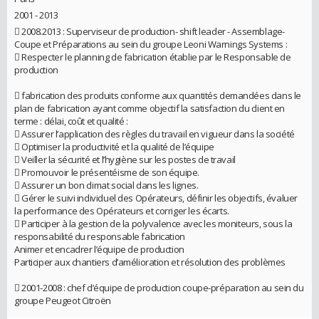
2001 - 2013
 2008.2013 : Superviseur de production- shift leader - Assemblage-
Coupe et Préparations au sein du groupe Leoni Warnings Systems :
 Respecter le planning de fabrication établie par le Responsable de
production
 fabrication des produits conforme aux quantités demandées dans le
plan de fabrication ayant comme objectif la satisfaction du client en
terme : délai, coût et qualité :
 Assurer l’application des règles du travail en vigueur dans la société
 Optimiser la productivité et la qualité de l’équipe
 Veiller la sécurité et l’hygiène sur les postes de travail
 Promouvoir le présentéisme de son équipe.
 Assurer un bon climat social dans les lignes.
 Gérer le suivi individuel des Opérateurs, définir les objectifs, évaluer
la performance des Opérateurs et corriger les écarts.
 Participer à la gestion de la polyvalence avec les moniteurs, sous la
responsabilité du responsable fabrication
Animer et encadrer l’équipe de production
Participer aux chantiers d’amélioration et résolution des problèmes
 2001-2008 : chef d’équipe de production coupe-préparation au sein du
groupe Peugeot Citroën