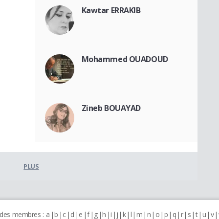
Kawtar ERRAKIB
Mohammed OUADOUD
Zineb BOUAYAD
PLUS
 des membres :
a
b
c
d
e
f
g
h
i
j
k
l
m
n
o
p
q
r
s
t
u
v