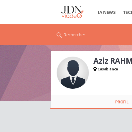
IA NEWS
TEC
Rechercher
Aziz RAH
Casablanca
Aziz RAHMANE
PROFIL