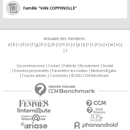
Famille "VAN COPPENOLLE"
Annuaire des membres :
a
b
c
d
e
f
g
h
i
j
k
l
m
n
o
p
q
r
s
t
u
v
w
x
y
z
Qui sommes nous
Contact
Publicité
Recrutement
Societé
Données personnelles
Paramétrer les cookies
Mentions légales
Tous les articles
Corrections
© 2022 CCM Benchmark