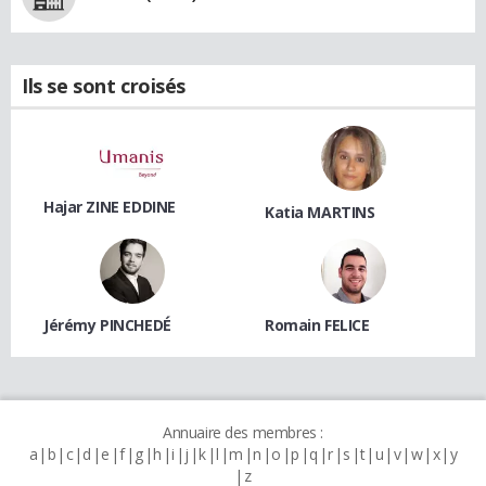
Ils se sont croisés
Hajar ZINE EDDINE
Katia MARTINS
Jérémy PINCHEDÉ
Romain FELICE
Annuaire des membres :
a
b
c
d
e
f
g
h
i
j
k
l
m
n
o
p
q
r
s
t
u
v
w
x
y
z