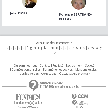
Julie TIXIER
Florence BERTRAND-
DELHAY
Annuaire des membres :
a
b
c
d
e
f
g
h
i
j
k
l
m
n
o
p
q
r
s
t
u
v
w
x
y
z
Qui sommes nous
Contact
Publicité
Recrutement
Societé
Données personnelles
Paramétrer les cookies
Mentions légales
Tous les articles
Corrections
© 2022 CCM Benchmark