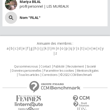
Mariya BILAL
profil personnel | LES MUREAUX
Nom "FILAL"
Annuaire des membres :
a
b
c
d
e
f
g
h
i
j
k
l
m
n
o
p
q
r
s
t
u
v
w
x
y
z
Qui sommes nous
Contact
Publicité
Recrutement
Societé
Données personnelles
Paramétrer les cookies
Mentions légales
Tous les articles
Corrections
© 2022 CCM Benchmark