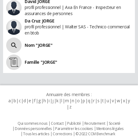
David JORGE
profil professionnel | Axa En France - Inspecteur en
assurances de personnes
Da Cruz JORGE
profil professionnel | Walter SAS - Technico commercial
en btob
Nom "JORGE"
Famille "JORGE"
Annuaire des membres :
a
b
c
d
e
f
g
h
i
j
k
l
m
n
o
p
q
r
s
t
u
v
w
x
y
z
Qui sommes nous
Contact
Publicité
Recrutement
Societé
Données personnelles
Paramétrer les cookies
Mentions légales
Tous les articles
Corrections
© 2022 CCM Benchmark