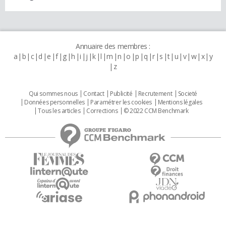
Annuaire des membres :
a
b
c
d
e
f
g
h
i
j
k
l
m
n
o
p
q
r
s
t
u
v
w
x
y
z
Qui sommes nous
Contact
Publicité
Recrutement
Societé
Données personnelles
Paramétrer les cookies
Mentions légales
Tous les articles
Corrections
© 2022 CCM Benchmark