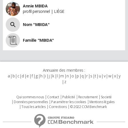
Annie MBIDA
profil personnel | LIÈGE
Nom "MBIDA"
Famille "MBIDA"
Annuaire des membres :
a
b
c
d
e
f
g
h
i
j
k
l
m
n
o
p
q
r
s
t
u
v
w
x
y
z
Qui sommes nous
Contact
Publicité
Recrutement
Societé
Données personnelles
Paramétrer les cookies
Mentions légales
Tous les articles
Corrections
© 2022 CCM Benchmark