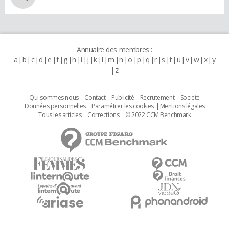
Annuaire des membres :
a
b
c
d
e
f
g
h
i
j
k
l
m
n
o
p
q
r
s
t
u
v
w
x
y
z
Qui sommes nous
Contact
Publicité
Recrutement
Societé
Données personnelles
Paramétrer les cookies
Mentions légales
Tous les articles
Corrections
© 2022 CCM Benchmark