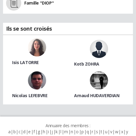
Famille "DIOP"
Ils se sont croisés
Isis LATORRE
Kotb ZOHRA
Nicolas LEFEBVRE
Arnaud HUDAVERDIAN
Annuaire des membres :
a
b
c
d
e
f
g
h
i
j
k
l
m
n
o
p
q
r
s
t
u
v
w
x
y