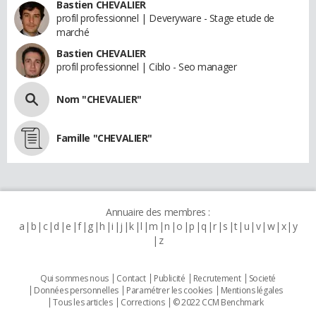
Bastien CHEVALIER
profil professionnel | Deveryware - Stage etude de
marché
Bastien CHEVALIER
profil professionnel | Ciblo - Seo manager
Nom "CHEVALIER"
Famille "CHEVALIER"
Annuaire des membres :
a
b
c
d
e
f
g
h
i
j
k
l
m
n
o
p
q
r
s
t
u
v
w
x
y
z
Qui sommes nous
Contact
Publicité
Recrutement
Societé
Données personnelles
Paramétrer les cookies
Mentions légales
Tous les articles
Corrections
© 2022 CCM Benchmark