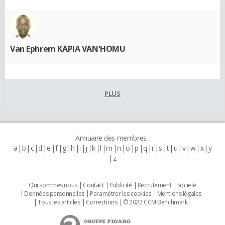
Van Ephrem KAPIA VAN'HOMU
PLUS
Annuaire des membres :
a
b
c
d
e
f
g
h
i
j
k
l
m
n
o
p
q
r
s
t
u
v
w
x
y
z
Qui sommes nous
Contact
Publicité
Recrutement
Societé
Données personnelles
Paramétrer les cookies
Mentions légales
Tous les articles
Corrections
© 2022 CCM Benchmark