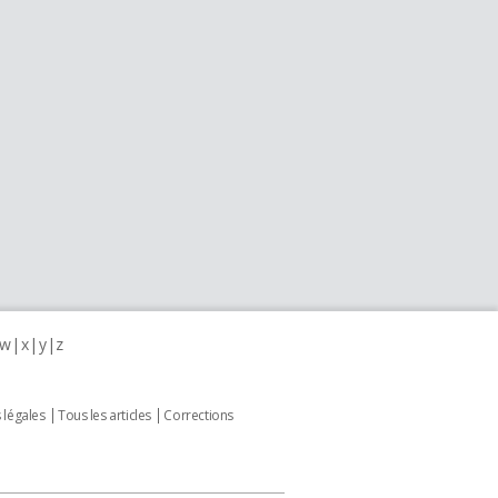
w
x
y
z
 légales
Tous les articles
Corrections