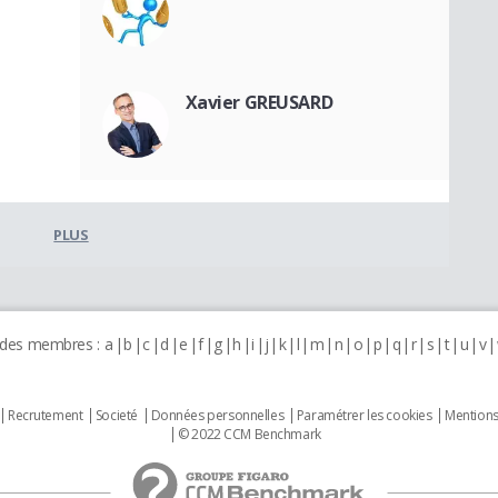
Xavier GREUSARD
PLUS
 des membres :
a
b
c
d
e
f
g
h
i
j
k
l
m
n
o
p
q
r
s
t
u
v
Recrutement
Societé
Données personnelles
Paramétrer les cookies
Mentions
© 2022 CCM Benchmark