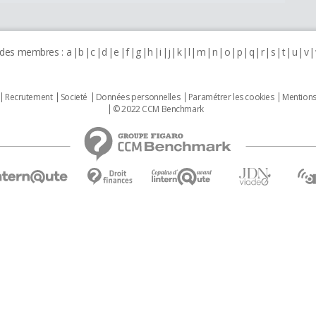
 des membres :
a
b
c
d
e
f
g
h
i
j
k
l
m
n
o
p
q
r
s
t
u
v
Recrutement
Societé
Données personnelles
Paramétrer les cookies
Mentions
© 2022 CCM Benchmark