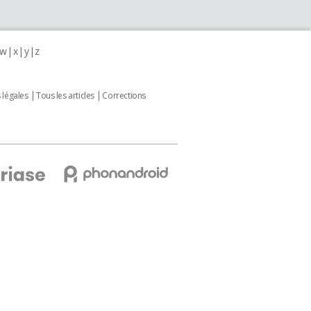
w
x
y
z
 légales
Tous les articles
Corrections