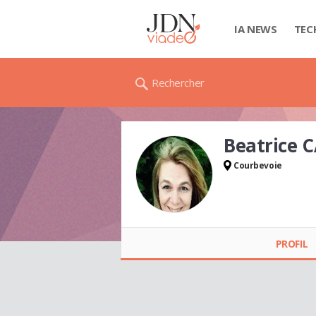
IA NEWS
TEC
Rechercher
Beatrice
Courbevoie
Beatrice CARMON
PROFIL