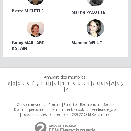
Pierre MICHEELS
Marine PACOTTE
Fanny MAILLARD-
Blandine VELUT
RISTAIN
Annuaire des membres :
a
b
c
d
e
f
g
h
i
j
k
l
m
n
o
p
q
r
s
t
u
v
w
x
y
z
Qui sommes nous
Contact
Publicité
Recrutement
Societé
Données personnelles
Paramétrer les cookies
Mentions légales
Tous les articles
Corrections
© 2022 CCM Benchmark