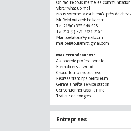
On facilite tous même les communication d
Vibrer what up mail
Nous somme la est bientôt près de chez 
Mr Belatoui amir belkacem
Tel. 213(0) 555 646 628
Tel 213 (0) 776 7421 2154
Mail bbelatoui@ymail.com
mail belatouiamir@gmail.com
Mes compétences :
Autonomie professionnelle
Formation starwood
Chauuffeur a mobisereve
Represantant hps petrolieum
Gerant a naftal service station
Conventionner tassil air line
Traiteur de congres
Entreprises