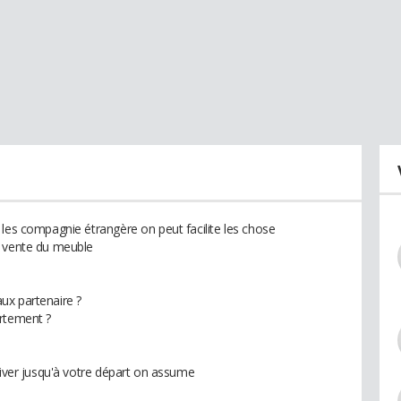
 les compagnie étrangère on peut facilite les chose
t vente du meuble
ux partenaire ?
artement ?
river jusqu'à votre départ on assume