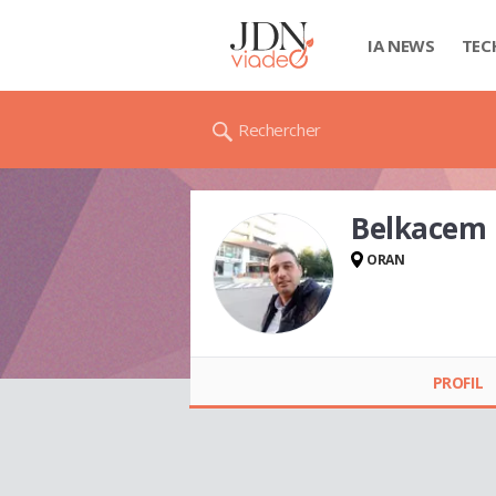
IA NEWS
TEC
Rechercher
Belkacem
ORAN
Belkacem BELATOUI
PROFIL