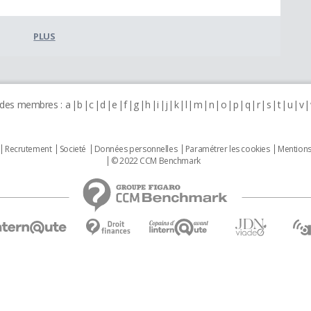
PLUS
 des membres :
a
b
c
d
e
f
g
h
i
j
k
l
m
n
o
p
q
r
s
t
u
v
Recrutement
Societé
Données personnelles
Paramétrer les cookies
Mentions
© 2022 CCM Benchmark