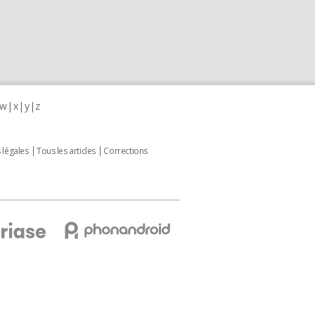
w
x
y
z
 légales
Tous les articles
Corrections