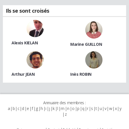
Ils se sont croisés
Alexis KIELAN
Marine GUILLON
Arthur JEAN
Inès ROBIN
Annuaire des membres :
a
b
c
d
e
f
g
h
i
j
k
l
m
n
o
p
q
r
s
t
u
v
w
x
y
z