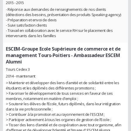
2015 - 2015
- Réponse aux demandes de renseignements de nos clients
(détections des besoins, présentation des produits Speaking-agency)
- Préparation et envoi de devis
- Suivi satisfaction clients
- Travail en collaboration avec le service RH sur le placement des
intervenants dans les familles
ESCEM-Groupe Ecole Supérieure de commerce et de
management Tours-Poitiers
- Ambassadeur ESCEM
Alumni
Tours Cedex 3
2014 - maintenant
> Maintenir et développer des liens d’amitié et de solidarité entre les
étudiants et les diplômés des différentes promotions ;
> Favoriser le développement de tous services en faveur de ses
membres, notamment en matière d’emploi ;
> Soutenir les élèves de l’Ecole, futurs diplômés, dans leur intégration
dans la vie professionnelle ;
> Contribuer à la promotion et au rayonnement de l'ESCEM ;
> Participer activement à tous les organes de gestion de l’Ecole ;
> Tisser des liens d’amitié et de coopération avec tout organisme, afin
d’affirmer et de développer l’identité et l’image d' ESCEM Alumni...