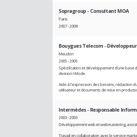
Sopragroup
- Consultant MOA
Paris
2007 - 2008
Bouygues Telecom
- Développeur 
Meudon
2005 - 2005
Spécification et développement d’une base d
division I-Mode.
Aide à l'expression des besoins, rédaction du
utilisateur et documents de mise en producti
Intermèdes
- Responsable Infor
2003 - 2003
Développement web et webmastering, assist
Travail en collaboration avec le service marke