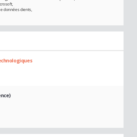
crosoft,
e données clients,
Technologiques
ence)