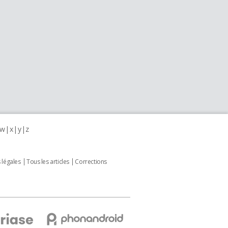
w
x
y
z
 légales
Tous les articles
Corrections