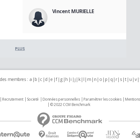
Vincent MURIELLE
PLUS
 des membres :
a
b
c
d
e
f
g
h
i
j
k
l
m
n
o
p
q
r
s
t
u
v
Recrutement
Societé
Données personnelles
Paramétrer les cookies
Mentions
© 2022 CCM Benchmark