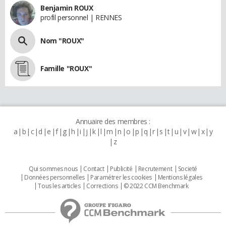
Benjamin ROUX
profil personnel | RENNES
Nom "ROUX"
Famille "ROUX"
Annuaire des membres :
a
b
c
d
e
f
g
h
i
j
k
l
m
n
o
p
q
r
s
t
u
v
w
x
y
z
Qui sommes nous
Contact
Publicité
Recrutement
Societé
Données personnelles
Paramétrer les cookies
Mentions légales
Tous les articles
Corrections
© 2022 CCM Benchmark