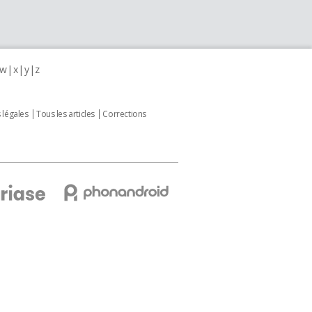
w
x
y
z
 légales
Tous les articles
Corrections