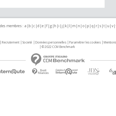
 des membres :
a
b
c
d
e
f
g
h
i
j
k
l
m
n
o
p
q
r
s
t
u
v
Recrutement
Societé
Données personnelles
Paramétrer les cookies
Mentions
© 2022 CCM Benchmark