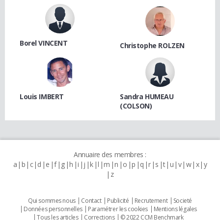
Borel VINCENT
Christophe ROLZEN
Louis IMBERT
Sandra HUMEAU
(COLSON)
Annuaire des membres :
a
b
c
d
e
f
g
h
i
j
k
l
m
n
o
p
q
r
s
t
u
v
w
x
y
z
Qui sommes nous
Contact
Publicité
Recrutement
Societé
Données personnelles
Paramétrer les cookies
Mentions légales
Tous les articles
Corrections
© 2022 CCM Benchmark