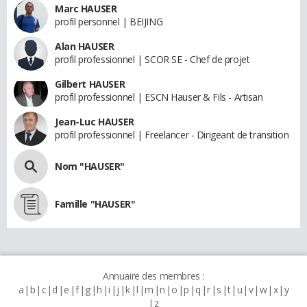
Marc HAUSER
profil personnel | BEIJING
Alan HAUSER
profil professionnel | SCOR SE - Chef de projet
Gilbert HAUSER
profil professionnel | ESCN Hauser & Fils - Artisan
Jean-Luc HAUSER
profil professionnel | Freelancer - Dirigeant de transition
Nom "HAUSER"
Famille "HAUSER"
Annuaire des membres :
a
b
c
d
e
f
g
h
i
j
k
l
m
n
o
p
q
r
s
t
u
v
w
x
y
z