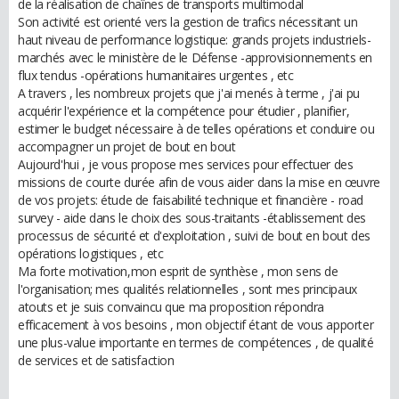
de la réalisation de chaînes de transports multimodal
Son activité est orienté vers la gestion de trafics nécessitant un
haut niveau de performance logistique: grands projets industriels-
marchés avec le ministère de le Défense -approvisionnements en
flux tendus -opérations humanitaires urgentes , etc
A travers , les nombreux projets que j'ai menés à terme , j'ai pu
acquérir l'expérience et la compétence pour étudier , planifier,
estimer le budget nécessaire à de telles opérations et conduire ou
accompagner un projet de bout en bout
Aujourd'hui , je vous propose mes services pour effectuer des
missions de courte durée afin de vous aider dans la mise en œuvre
de vos projets: étude de faisabilité technique et financière - road
survey - aide dans le choix des sous-traitants -établissement des
processus de sécurité et d'exploitation , suivi de bout en bout des
opérations logistiques , etc
Ma forte motivation,mon esprit de synthèse , mon sens de
l'organisation; mes qualités relationnelles , sont mes principaux
atouts et je suis convaincu que ma proposition répondra
efficacement à vos besoins , mon objectif étant de vous apporter
une plus-value importante en termes de compétences , de qualité
de services et de satisfaction