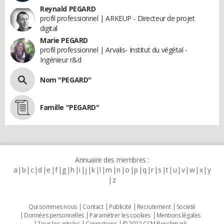
Reynald PEGARD
profil professionnel | ARKEUP - Directeur de projet
digital
Marie PEGARD
profil professionnel | Arvalis- Institut du végétal -
Ingénieur r&d
Nom "PEGARD"
Famille "PEGARD"
Annuaire des membres :
a
b
c
d
e
f
g
h
i
j
k
l
m
n
o
p
q
r
s
t
u
v
w
x
y
z
Qui sommes nous
Contact
Publicité
Recrutement
Societé
Données personnelles
Paramétrer les cookies
Mentions légales
Tous les articles
Corrections
© 2022 CCM Benchmark