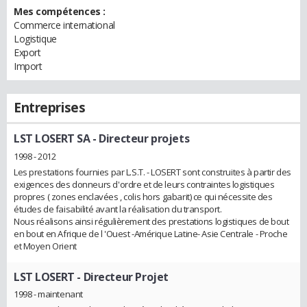
Mes compétences :
Commerce international
Logistique
Export
Import
Entreprises
LST LOSERT SA
- Directeur projets
1998 - 2012
Les prestations fournies par L.S.T. - LOSERT sont construites à partir des
exigences des donneurs d'ordre et de leurs contraintes logistiques
propres ( zones enclavées , colis hors gabarit) ce qui nécessite des
études de faisabilité avant la réalisation du transport.
Nous réalisons ainsi régulièrement des prestations logistiques de bout
en bout en Afrique de l 'Ouest -Amérique Latine- Asie Centrale - Proche
et Moyen Orient
LST LOSERT
- Directeur Projet
1998 - maintenant