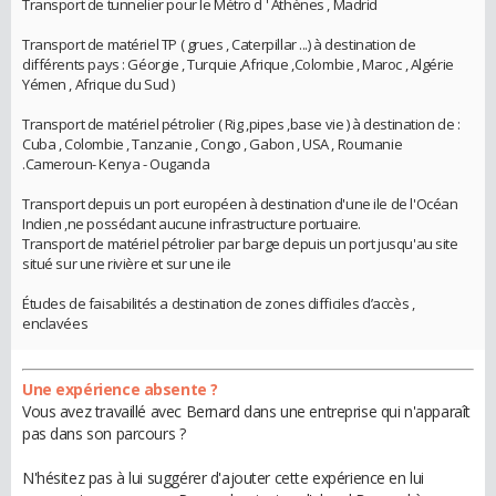
Transport de tunnelier pour le Métro d ' Athènes , Madrid
Transport de matériel TP ( grues , Caterpillar ...) à destination de
différents pays : Géorgie , Turquie ,Afrique ,Colombie , Maroc , Algérie
Yémen , Afrique du Sud )
Transport de matériel pétrolier ( Rig ,pipes ,base vie ) à destination de :
Cuba , Colombie , Tanzanie , Congo , Gabon , USA , Roumanie
.Cameroun- Kenya - Ouganda
Transport depuis un port européen à destination d'une ile de l'Océan
Indien ,ne possédant aucune infrastructure portuaire.
Transport de matériel pétrolier par barge depuis un port jusqu'au site
situé sur une rivière et sur une ile
Études de faisabilités a destination de zones difficiles d’accès ,
enclavées
Une expérience absente ?
Vous avez travaillé avec Bernard dans une entreprise qui n'apparaît
pas dans son parcours ?
N'hésitez pas à lui suggérer d'ajouter cette expérience en lui