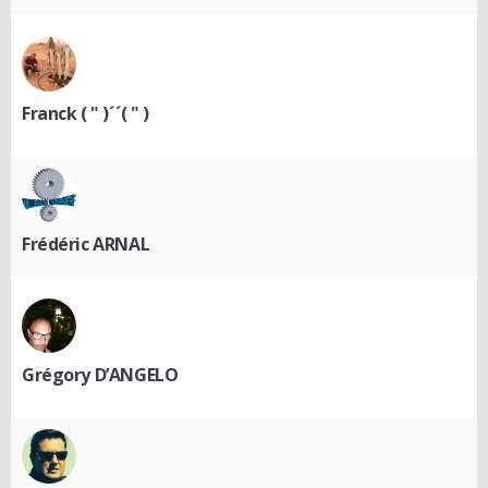
Franck ( " )´´( " )
Frédéric ARNAL
Grégory D’ANGELO