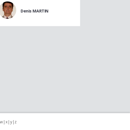
Denis MARTIN
w
x
y
z