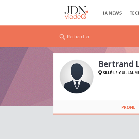
IA NEWS
TEC
Rechercher
Bertrand
SILLÉ-LE-GUILLAUM
Bertrand LOQUET
PROFIL