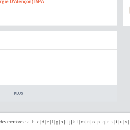
urgie D'Alençon) ISPA
PLUS
 des membres :
a
b
c
d
e
f
g
h
i
j
k
l
m
n
o
p
q
r
s
t
u
v