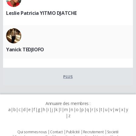
Leslie Patricia YITMO DJATCHE
Yanick TEDJIOFO
PLUS
Annuaire des membres :
a
b
c
d
e
f
g
h
i
j
k
l
m
n
o
p
q
r
s
t
u
v
w
x
y
z
Qui sommes nous
Contact
Publicité
Recrutement
Societé