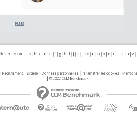
PLUS
 des membres :
a
b
c
d
e
f
g
h
i
j
k
l
m
n
o
p
q
r
s
t
u
v
Recrutement
Societé
Données personnelles
Paramétrer les cookies
Mentions
© 2022 CCM Benchmark