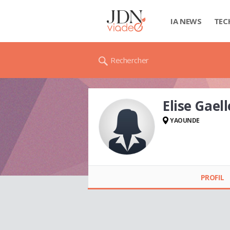
IA NEWS
TEC
Rechercher
Elise Gae
YAOUNDE
Elise Gaelle NGO
HIAG
PROFIL