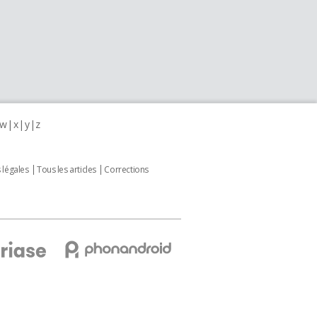
w
x
y
z
 légales
Tous les articles
Corrections