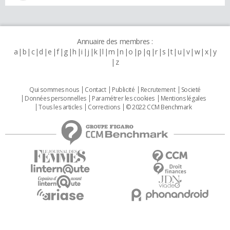
Annuaire des membres :
a
b
c
d
e
f
g
h
i
j
k
l
m
n
o
p
q
r
s
t
u
v
w
x
y
z
Qui sommes nous
Contact
Publicité
Recrutement
Societé
Données personnelles
Paramétrer les cookies
Mentions légales
Tous les articles
Corrections
© 2022 CCM Benchmark