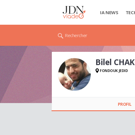
IA NEWS
TEC
Rechercher
Bilel CHA
FONDOUK JEDID
Bilel CHAKHARI
PROFIL