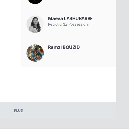
Maéva LARHUBARBE
Recrut'oi (La Possession)
Ramzi BOUZID
PLUS