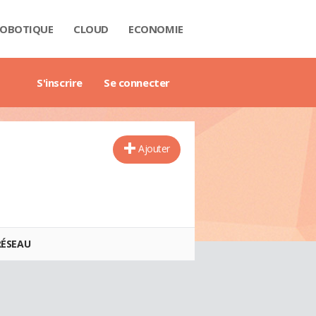
OBOTIQUE
CLOUD
ECONOMIE
 DATA
RIÈRE
NTECH
USTRIE
H
RTECH
TRIMOINE
ANTIQUE
AIL
O
ART CITY
B3
GAZINE
RES BLANCS
DE DE L'ENTREPRISE DIGITALE
DE DE L'IMMOBILIER
DE DE L'INTELLIGENCE ARTIFICIELLE
DE DES IMPÔTS
DE DES SALAIRES
IDE DU MANAGEMENT
DE DES FINANCES PERSONNELLES
GET DES VILLES
X IMMOBILIERS
TIONNAIRE COMPTABLE ET FISCAL
TIONNAIRE DE L'IOT
TIONNAIRE DU DROIT DES AFFAIRES
CTIONNAIRE DU MARKETING
CTIONNAIRE DU WEBMASTERING
TIONNAIRE ÉCONOMIQUE ET FINANCIER
S'inscrire
Se connecter
Ajouter
RÉSEAU