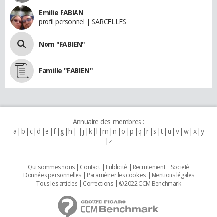
Emilie FABIAN
profil personnel | SARCELLES
Nom "FABIEN"
Famille "FABIEN"
Annuaire des membres :
a
b
c
d
e
f
g
h
i
j
k
l
m
n
o
p
q
r
s
t
u
v
w
x
y
z
Qui sommes nous
Contact
Publicité
Recrutement
Societé
Données personnelles
Paramétrer les cookies
Mentions légales
Tous les articles
Corrections
© 2022 CCM Benchmark