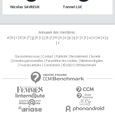
Nicolas SAVREUX
Tonnel LUC
Annuaire des membres :
a
b
c
d
e
f
g
h
i
j
k
l
m
n
o
p
q
r
s
t
u
v
w
x
y
z
Qui sommes nous
Contact
Publicité
Recrutement
Societé
Données personnelles
Paramétrer les cookies
Mentions légales
Tous les articles
Corrections
© 2022 CCM Benchmark