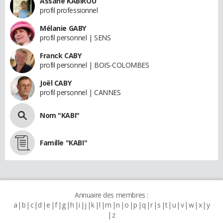
Assane KABIROU
profil professionnel
Mélanie GABY
profil personnel | SENS
Franck CABY
profil personnel | BOIS-COLOMBES
Joël CABY
profil personnel | CANNES
Nom "KABI"
Famille "KABI"
Annuaire des membres :
a
b
c
d
e
f
g
h
i
j
k
l
m
n
o
p
q
r
s
t
u
v
w
x
y
z